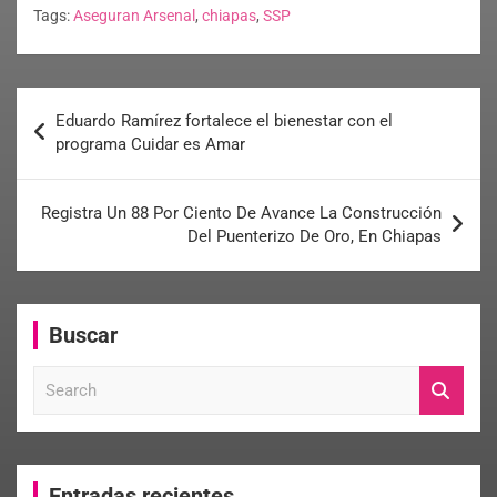
Tags:
Aseguran Arsenal
,
chiapas
,
SSP
Eduardo Ramírez fortalece el bienestar con el
programa Cuidar es Amar
Registra Un 88 Por Ciento De Avance La Construcción
Del Puenterizo De Oro, En Chiapas
Buscar
S
e
a
r
c
Entradas recientes
h