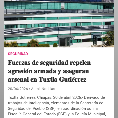
SEGURIDAD
𝐅𝐮𝐞𝐫𝐳𝐚𝐬 𝐝𝐞 𝐬𝐞𝐠𝐮𝐫𝐢𝐝𝐚𝐝 𝐫𝐞𝐩𝐞𝐥𝐞𝐧
𝐚𝐠𝐫𝐞𝐬𝐢𝐨́𝐧 𝐚𝐫𝐦𝐚𝐝𝐚 𝐲 𝐚𝐬𝐞𝐠𝐮𝐫𝐚𝐧
𝐚𝐫𝐬𝐞𝐧𝐚𝐥 𝐞𝐧 𝐓𝐮𝐱𝐭𝐥𝐚 𝐆𝐮𝐭𝐢𝐞́𝐫𝐫𝐞𝐳
20/04/2026
AdminNoticias
Tuxtla Gutiérrez, Chiapas, 20 de abril 2026.- Derivado de
trabajos de inteligencia, elementos de la Secretaría de
Seguridad del Pueblo (SSP), en coordinación con la
Fiscalía General del Estado (FGE) y la Policía Municipal,