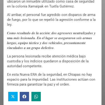
ubicaron un inmueble utilizado como casa de seguridad
en la colonia Xamaipak en Tuxtla Gutiérrez.
Al arribar, el personal fue agredido con disparos de arma
de fuego, por lo que se repelió la agresión conforme a la
ley.
𝑪𝒐𝒎𝒐 𝒓𝒆𝒔𝒖𝒍𝒕𝒂𝒅𝒐 𝒅𝒆 𝒍𝒂 𝒂𝒄𝒄𝒊𝒐́𝒏: 𝒅𝒐𝒔 𝒂𝒈𝒓𝒆𝒔𝒐𝒓𝒆𝒔 𝒏𝒆𝒖𝒕𝒓𝒂𝒍𝒊𝒛𝒂𝒅𝒐𝒔 𝒚
𝐮𝐧𝐚 𝒎𝒂́𝒔 𝒍𝒆𝒔𝒊𝒐𝒏𝒂𝒅𝐚. 𝑬𝒏 𝒆𝒍 𝒍𝒖𝒈𝒂𝒓 𝒔𝒆 𝒂𝒔𝒆𝒈𝒖𝒓𝒂𝒓𝒐𝒏 𝒔𝒆𝒊𝒔 𝒂𝒓𝒎𝒂𝒔
𝒍𝒂𝒓𝒈𝒂𝒔, 𝒆𝒒𝒖𝒊𝒑𝒐 𝒕𝒂́𝒄𝒕𝒊𝒄𝒐 𝒚 𝒅𝒐𝒔 𝒗𝒆𝒉𝒊́𝒄𝒖𝒍𝒐𝒔, 𝒑𝒓𝒆𝒔𝒖𝒏𝒕𝒂𝒎𝒆𝒏𝒕𝒆
𝒗𝒊𝒏𝒄𝒖𝒍𝒂𝒅𝒐𝒔 𝒂 𝒖𝒏 𝒈𝒓𝒖𝒑𝒐 𝒅𝒆𝒍𝒊𝒄𝒕𝒊𝒗𝒐.
La persona lesionada recibe atención médica bajo
custodia y los indicios quedaron a disposición de la
autoridad competente.
En esta Nueva ERA de la seguridad, en Chiapas no hay
espacio para la impunidad. Las instituciones actúan con
firmeza para garantizar la paz y el orden.