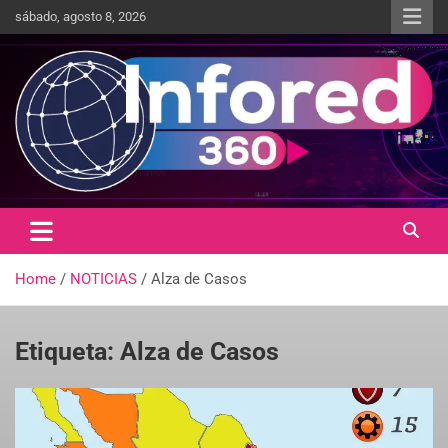
sábado, agosto 8, 2026
Un giro en la información
infored360.mx
Home
NOTICIAS
Alza de Casos
Etiqueta:
Alza de Casos