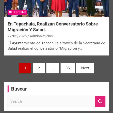
SEGURIDAD
En Tapachula, Realizan Conversatorio Sobre
Migración Y Salud.
22/05/2025
AdminNoticias
El Ayuntamiento de Tapachula a través de la Secretaría de
Salud realizó el conversatorio “Migración y…
1
2
…
35
Next
Buscar
S
e
a