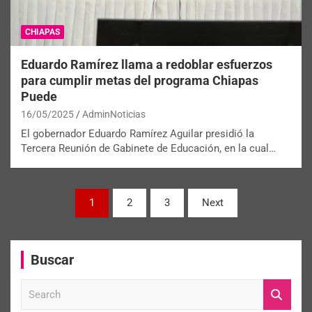
CHIAPAS
Eduardo Ramírez llama a redoblar esfuerzos
para cumplir metas del programa Chiapas
Puede
16/05/2025
AdminNoticias
El gobernador Eduardo Ramírez Aguilar presidió la
Tercera Reunión de Gabinete de Educación, en la cual…
1
2
3
Next
Buscar
S
e