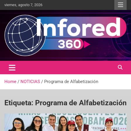
viernes, agosto 7, 2026
Un giro en la información
infored360.mx
Home
NOTICIAS
Programa de Alfabetización
Etiqueta:
Programa de Alfabetización