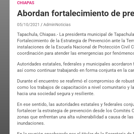
CHIAPAS
Abordan fortalecimiento de pre
05/10/2021
AdminNoticias
Tapachula, Chiapas.- La presidenta municipal de Tapachula,
Fortalecimiento de la Estrategia de Prevención ante la Tem
instalaciones de la Escuela Nacional de Protección Civil 
coordinación para atender las emergencias por fenómenos 
Autoridades estatales, federales y municipales acordaron f
así como continuar trabajando en forma conjunta en la ca
Durante el encuentro se reafirmó el compromiso de robuste
como los trabajos de capacitación a nivel comunitario y l
hacia una sociedad segura y resiliente.
En ese sentido, las autoridades estatales y federales co
fortalecer la estrategia de prevención desde los Comités 
zonas que enfrentan una alta vulnerabilidad a causa de la
inundaciones.
En la reunión encabezada por el titular de la Secretaría d