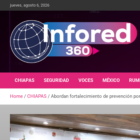
jueves, agosto 6, 2026
Un giro en la información
infored360.mx
CHIAPAS
SEGURIDAD
VOCES
MÉXICO
RUM
Home
CHIAPAS
Abordan fortalecimiento de prevención por