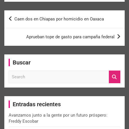
Caen dos en Chiapas por homicidio en Oaxaca
Aprueban tope de gasto para campaña federal
Buscar
S
e
a
r
c
Entradas recientes
h
Avanzamos junto a la gente por un futuro próspero:
Freddy Escobar