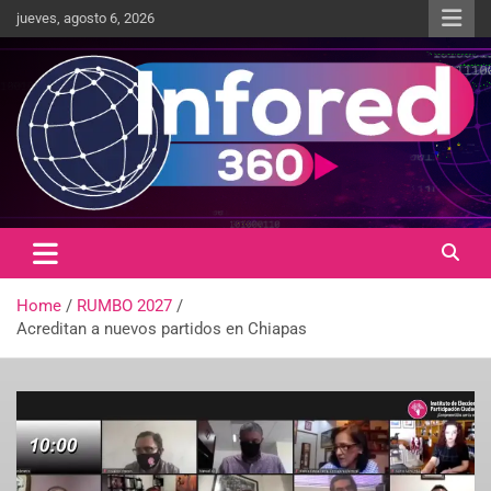
jueves, agosto 6, 2026
Un giro en la información
infored360.mx
Home
RUMBO 2027
Acreditan a nuevos partidos en Chiapas