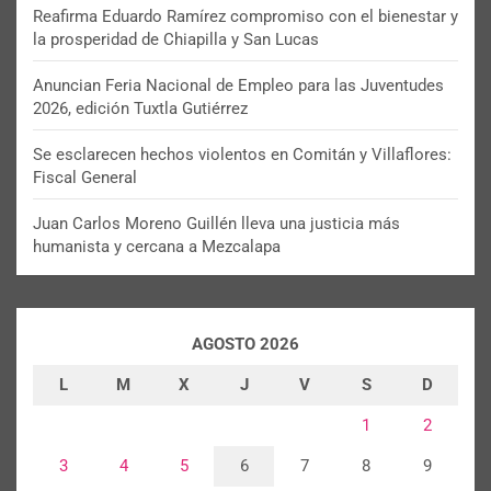
Reafirma Eduardo Ramírez compromiso con el bienestar y
la prosperidad de Chiapilla y San Lucas
Anuncian Feria Nacional de Empleo para las Juventudes
2026, edición Tuxtla Gutiérrez
Se esclarecen hechos violentos en Comitán y Villaflores:
Fiscal General
Juan Carlos Moreno Guillén lleva una justicia más
humanista y cercana a Mezcalapa
AGOSTO 2026
L
M
X
J
V
S
D
1
2
3
4
5
6
7
8
9