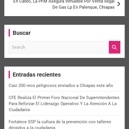
En Cateo, La PFM Asegura Inmueble Por Venta Ilegal
De Gas Lp En Palenque, Chiapas
Buscar
S
e
a
r
c
Entradas recientes
h
Casi 200 reos peligrosos enviados a Chiapas este año
CFE Realiza El Primer Foro Nacional De Superintendentes
Para Reforzar El Liderazgo Operativo Y La Atención A La
Ciudadanía
Fortalece SSP la cultura de la prevención con talleres
dirigidos a la ciudadanía