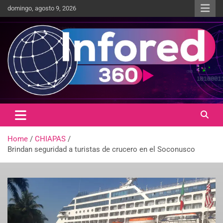
domingo, agosto 9, 2026
Un giro en la información
infored360.mx
Home
CHIAPAS
Brindan seguridad a turistas de crucero en el Soconusco