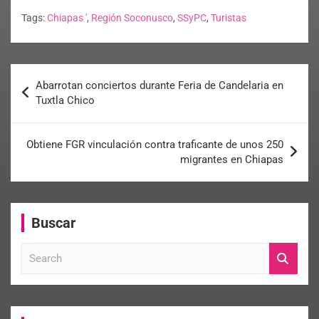
Tags:
Chiapas '
,
Región Soconusco
,
SSyPC
,
Turistas
Abarrotan conciertos durante Feria de Candelaria en
Tuxtla Chico
Obtiene FGR vinculación contra traficante de unos 250
migrantes en Chiapas
Buscar
S
e
a
r
c