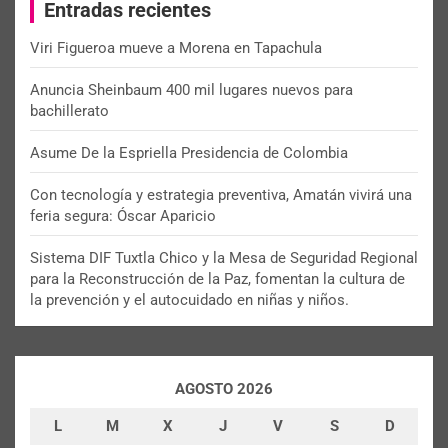
Entradas recientes
h
Viri Figueroa mueve a Morena en Tapachula
Anuncia Sheinbaum 400 mil lugares nuevos para
bachillerato
Asume De la Espriella Presidencia de Colombia
Con tecnología y estrategia preventiva, Amatán vivirá una
feria segura: Óscar Aparicio
Sistema DIF Tuxtla Chico y la Mesa de Seguridad Regional
para la Reconstrucción de la Paz, fomentan la cultura de
la prevención y el autocuidado en niñas y niños.
AGOSTO 2026
L
M
X
J
V
S
D