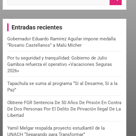
e
a
r
c
Entradas recientes
h
Gobernador Eduardo Ramírez Aguilar impone medalla
“Rosario Castellanos” a Malú Mícher
Por tu seguridad y tranquilidad: Gobierno de Julio
Gamboa refuerza el operativo «Vacaciones Seguras
2026»
Tapachula se suma al programa “Sí al Desarme, Sí a la
Paz”
Obtiene FGR Sentencia De 50 Años De Prisión En Contra
De Dos Personas Por El Delito De Privación Ilegal De La
Libertad
Yamil Melgar respalda proyecto estudiantil de la
UNACH “Separando para Transformar”