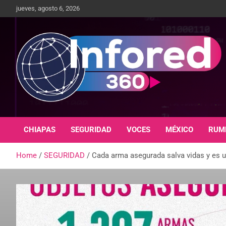
jueves, agosto 6, 2026
Un giro en la información
infored360.mx
CHIAPAS
SEGURIDAD
VOCES
MÉXICO
RUM
Home
SEGURIDAD
Cada arma asegurada salva vidas y es u