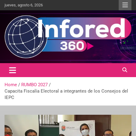
jueves, agosto 6, 2026
Un giro en la información
infored360.mx
Home
RUMBO 2027
Capacita Fiscalía Electoral a integrantes de los Consejos del
IEPC