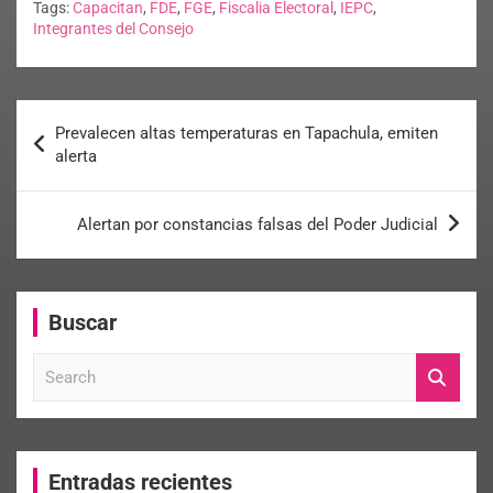
Tags:
Capacitan
,
FDE
,
FGE
,
Fiscalia Electoral
,
IEPC
,
Integrantes del Consejo
Prevalecen altas temperaturas en Tapachula, emiten
alerta
Alertan por constancias falsas del Poder Judicial
Buscar
S
e
a
r
c
Entradas recientes
h