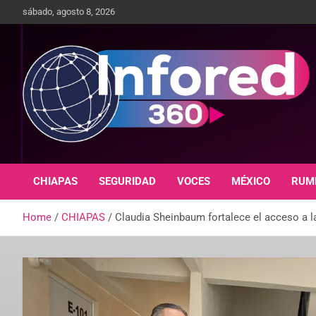
sábado, agosto 8, 2026
Un giro en la información
infored360.mx
CHIAPAS
SEGURIDAD
VOCES
MÉXICO
RUM
Home
CHIAPAS
Claudia Sheinbaum fortalece el acceso a la