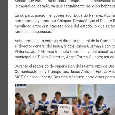
Señaló que esta infraestructura responde a la necesidad d
la capital del estado, ya que actualmente las y los habitan
En su participación, el gobernador Eduardo Ramírez Aguila
compromiso y amor por Chiapas. Destacó que el Puente Rizo
movilidad entre distintas regiones del estado, lo que se t
familias chiapanecas.
Asistieron a esta entrega el director general de la Comisi
el director general del Insus, Víctor Rubén Guzmán Dagnino
Vivienda, José Alfonso Iracheta Carroll; la vocal ejecutiv
municipal de Tuxtla Gutiérrez, Angel Torres Culebro; así c
Durante el recorrido de supervisión del Puente Rizo de Oro 
Comunicaciones y Transportes, Jesús Antonio Esteva Medin
SICT Chiapas, Janette Cosmes Vásquez, entre otras perso