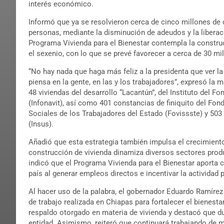
interés económico.
Informó que ya se resolvieron cerca de cinco millones de
personas, mediante la disminución de adeudos y la libera
Programa Vivienda para el Bienestar contempla la construc
el sexenio, con lo que se prevé favorecer a cerca de 30 mi
“No hay nada que haga más feliz a la presidenta que ver la 
piensa en la gente, en las y los trabajadores”, expresó la
48 viviendas del desarrollo “Lacantún”, del Instituto del F
(Infonavit), así como 401 constancias de finiquito del Fond
Sociales de los Trabajadores del Estado (Fovissste) y 503 
(Insus).
Añadió que esta estrategia también impulsa el crecimient
construcción de vivienda dinamiza diversos sectores produ
indicó que el Programa Vivienda para el Bienestar aporta 
país al generar empleos directos e incentivar la actividad 
Al hacer uso de la palabra, el gobernador Eduardo Ramírez
de trabajo realizada en Chiapas para fortalecer el bienesta
respaldo otorgado en materia de vivienda y destacó que du
entidad. Asimismo, reiteró que continuará trabajando de m