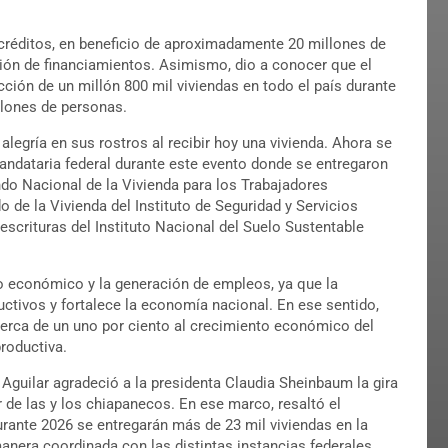
 créditos, en beneficio de aproximadamente 20 millones de
ción de financiamientos. Asimismo, dio a conocer que el
ción de un millón 800 mil viviendas en todo el país durante
llones de personas.
alegría en sus rostros al recibir hoy una vivienda. Ahora se
 mandataria federal durante este evento donde se entregaron
ondo Nacional de la Vivienda para los Trabajadores
o de la Vivienda del Instituto de Seguridad y Servicios
escrituras del Instituto Nacional del Suelo Sustentable
o económico y la generación de empleos, ya que la
ctivos y fortalece la economía nacional. En ese sentido,
cerca de un uno por ciento al crecimiento económico del
productiva.
 Aguilar agradeció a la presidenta Claudia Sheinbaum la gira
r de las y los chiapanecos. En ese marco, resaltó el
rante 2026 se entregarán más de 23 mil viviendas en la
anera coordinada con las distintas instancias federales