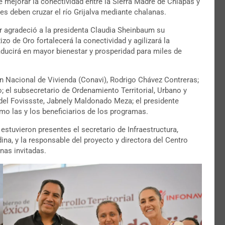
e mejorar la conectividad entre la Sierra Madre de Chiapas y
tes deben cruzar el río Grijalva mediante chalanas.
r agradeció a la presidenta Claudia Sheinbaum su
 de Oro fortalecerá la conectividad y agilizará la
raducirá en mayor bienestar y prosperidad para miles de
ón Nacional de Vivienda (Conavi), Rodrigo Chávez Contreras;
; el subsecretario de Ordenamiento Territorial, Urbano y
a del Fovissste, Jabnely Maldonado Meza; el presidente
omo las y los beneficiarios de los programas.
estuvieron presentes el secretario de Infraestructura,
a, y la responsable del proyecto y directora del Centro
nas invitadas.