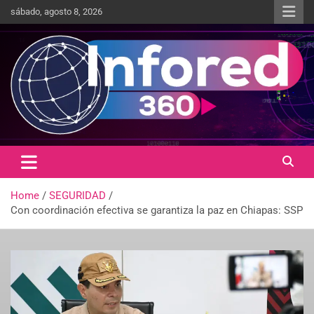
sábado, agosto 8, 2026
Un giro en la información
infored360.mx
Home
SEGURIDAD
Con coordinación efectiva se garantiza la paz en Chiapas: SSP