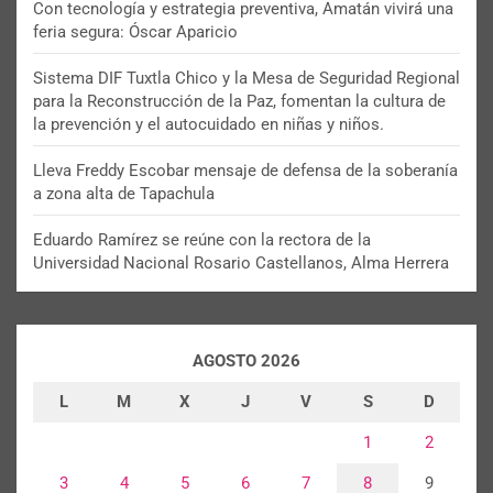
Con tecnología y estrategia preventiva, Amatán vivirá una
feria segura: Óscar Aparicio
Sistema DIF Tuxtla Chico y la Mesa de Seguridad Regional
para la Reconstrucción de la Paz, fomentan la cultura de
la prevención y el autocuidado en niñas y niños.
Lleva Freddy Escobar mensaje de defensa de la soberanía
a zona alta de Tapachula
Eduardo Ramírez se reúne con la rectora de la
Universidad Nacional Rosario Castellanos, Alma Herrera
AGOSTO 2026
L
M
X
J
V
S
D
1
2
3
4
5
6
7
8
9