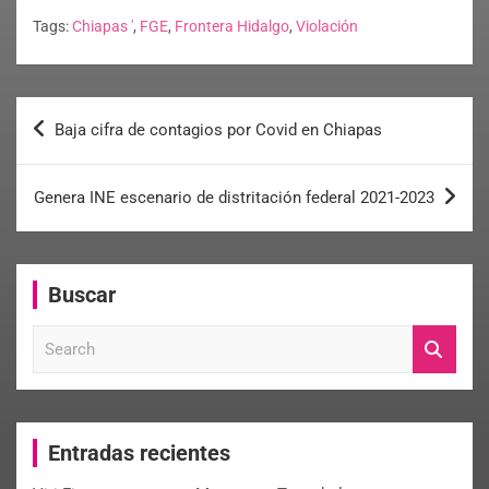
Tags:
Chiapas '
,
FGE
,
Frontera Hidalgo
,
Violación
Baja cifra de contagios por Covid en Chiapas
Genera INE escenario de distritación federal 2021-2023
Buscar
S
e
a
r
c
Entradas recientes
h