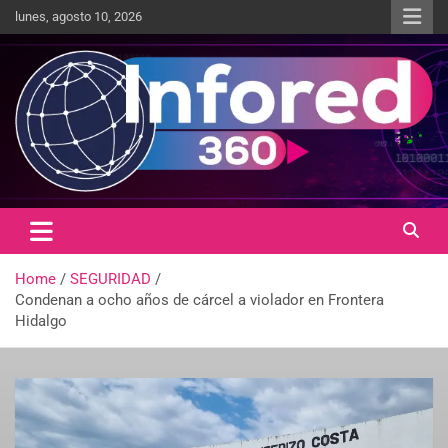
lunes, agosto 10, 2026
Un giro en la información
infored360.mx
Home
SEGURIDAD
Condenan a ocho años de cárcel a violador en Frontera
Hidalgo