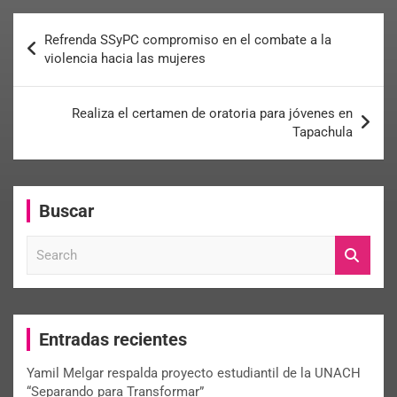
Refrenda SSyPC compromiso en el combate a la
violencia hacia las mujeres
Realiza el certamen de oratoria para jóvenes en
Tapachula
Buscar
S
e
a
r
c
Entradas recientes
h
Yamil Melgar respalda proyecto estudiantil de la UNACH
“Separando para Transformar”