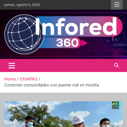
jueves, agosto 6, 2026
Un giro en la información
infored360.mx
Home
CHIAPAS
Conectan comunidades con puente vial en Huixtla