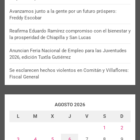
Avanzamos junto a la gente por un futuro próspero:
Freddy Escobar
Reafirma Eduardo Ramírez compromiso con el bienestar y
la prosperidad de Chiapilla y San Lucas
Anuncian Feria Nacional de Empleo para las Juventudes
2026, edición Tuxtla Gutiérrez
Se esclarecen hechos violentos en Comitán y Villaflores:
Fiscal General
AGOSTO 2026
L
M
X
J
V
S
D
1
2
3
4
5
6
7
8
9