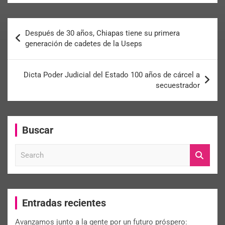
Después de 30 años, Chiapas tiene su primera
generación de cadetes de la Useps
Dicta Poder Judicial del Estado 100 años de cárcel a
secuestrador
Buscar
S
e
a
r
c
Entradas recientes
h
Avanzamos junto a la gente por un futuro próspero: