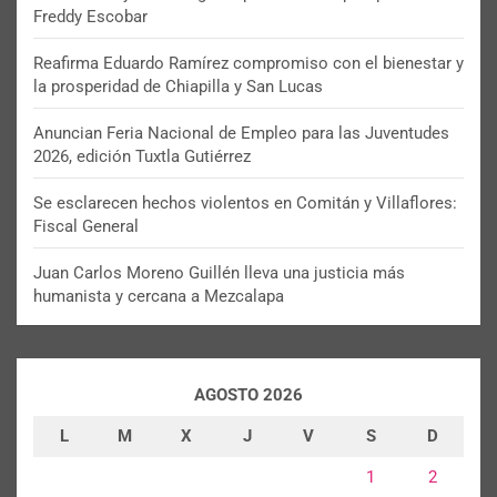
Freddy Escobar
Reafirma Eduardo Ramírez compromiso con el bienestar y
la prosperidad de Chiapilla y San Lucas
Anuncian Feria Nacional de Empleo para las Juventudes
2026, edición Tuxtla Gutiérrez
Se esclarecen hechos violentos en Comitán y Villaflores:
Fiscal General
Juan Carlos Moreno Guillén lleva una justicia más
humanista y cercana a Mezcalapa
AGOSTO 2026
L
M
X
J
V
S
D
1
2