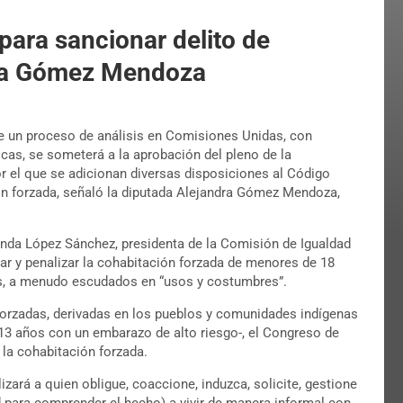
para sancionar delito de
dra Gómez Mendoza
de un proceso de análisis en Comisiones Unidas, con
icas, se someterá a la aprobación del pleno de la
or el que se adicionan diversas disposiciones al Código
ón forzada, señaló la diputada Alejandra Gómez Mendoza,
Linda López Sánchez, presidenta de la Comisión de Igualdad
icar y penalizar la cohabitación forzada de menores de 18
as, a menudo escudados en “usos y costumbres”.
forzadas, derivadas en los pueblos y comunidades indígenas
13 años con un embarazo de alto riesgo-, el Congreso de
la cohabitación forzada.
ará a quien obligue, coaccione, induzca, solicite, gestione
 para comprender el hecho) a vivir de manera informal con