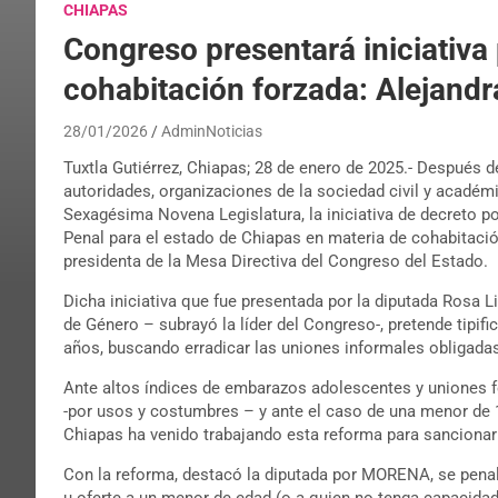
CHIAPAS
Congreso presentará iniciativa 
cohabitación forzada: Alejan
28/01/2026
AdminNoticias
Tuxtla Gutiérrez, Chiapas; 28 de enero de 2025.- Después 
autoridades, organizaciones de la sociedad civil y académ
Sexagésima Novena Legislatura, la iniciativa de decreto p
Penal para el estado de Chiapas en materia de cohabitaci
presidenta de la Mesa Directiva del Congreso del Estado.
Dicha iniciativa que fue presentada por la diputada Rosa 
de Género – subrayó la líder del Congreso-, pretende tipif
años, buscando erradicar las uniones informales obligad
Ante altos índices de embarazos adolescentes y uniones 
-por usos y costumbres – y ante el caso de una menor de 
Chiapas ha venido trabajando esta reforma para sancionar 
Con la reforma, destacó la diputada por MORENA, se penaliz
u oferte a un menor de edad (o a quien no tenga capacidad