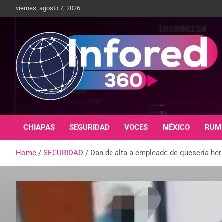
viernes, agosto 7, 2026
Un giro en la información
infored360.mx
CHIAPAS
SEGURIDAD
VOCES
MÉXICO
RUM
Home
SEGURIDAD
Dan de alta a empleado de quesería her