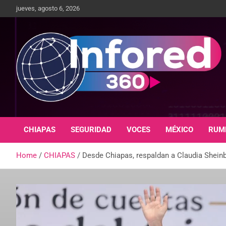
jueves, agosto 6, 2026
Un giro en la información
infored360.mx
CHIAPAS
SEGURIDAD
VOCES
MÉXICO
RUM
Home
CHIAPAS
Desde Chiapas, respaldan a Claudia Shein