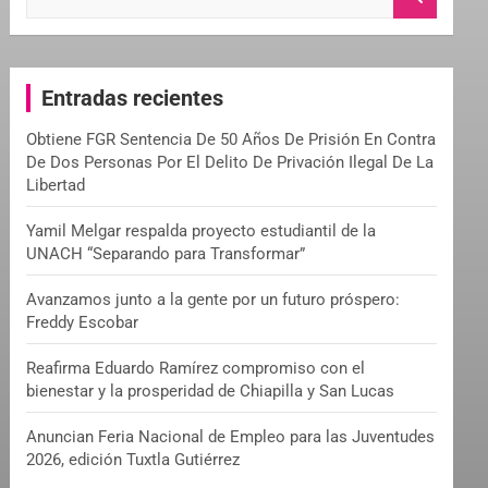
e
a
r
c
Entradas recientes
h
Obtiene FGR Sentencia De 50 Años De Prisión En Contra
De Dos Personas Por El Delito De Privación Ilegal De La
Libertad
Yamil Melgar respalda proyecto estudiantil de la
UNACH “Separando para Transformar”
Avanzamos junto a la gente por un futuro próspero:
Freddy Escobar
Reafirma Eduardo Ramírez compromiso con el
bienestar y la prosperidad de Chiapilla y San Lucas
Anuncian Feria Nacional de Empleo para las Juventudes
2026, edición Tuxtla Gutiérrez