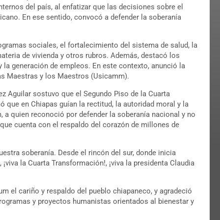
nternos del país, al enfatizar que las decisiones sobre el
ano. En ese sentido, convocó a defender la soberanía
gramas sociales, el fortalecimiento del sistema de salud, la
ateria de vivienda y otros rubros. Además, destacó los
y la generación de empleos. En este contexto, anunció la
 las Maestras y los Maestros (Usicamm).
ez Aguilar sostuvo que el Segundo Piso de la Cuarta
que en Chiapas guían la rectitud, la autoridad moral y la
, a quien reconoció por defender la soberanía nacional y no
rque cuenta con el respaldo del corazón de millones de
uestra soberanía. Desde el rincón del sur, donde inicia
, ¡viva la Cuarta Transformación!, ¡viva la presidenta Claudia
um el cariño y respaldo del pueblo chiapaneco, y agradeció
programas y proyectos humanistas orientados al bienestar y