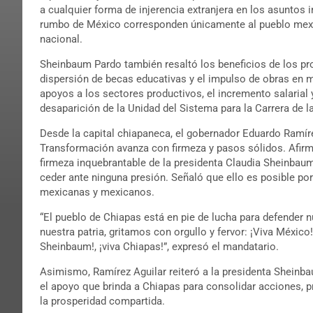
a cualquier forma de injerencia extranjera en los asuntos i
rumbo de México corresponden únicamente al pueblo mexic
nacional.
Sheinbaum Pardo también resaltó los beneficios de los pro
dispersión de becas educativas y el impulso de obras en m
apoyos a los sectores productivos, el incremento salarial 
desaparición de la Unidad del Sistema para la Carrera de
Desde la capital chiapaneca, el gobernador Eduardo Ramír
Transformación avanza con firmeza y pasos sólidos. Afirmó 
firmeza inquebrantable de la presidenta Claudia Sheinbaum
ceder ante ninguna presión. Señaló que ello es posible po
mexicanas y mexicanos.
“El pueblo de Chiapas está en pie de lucha para defender n
nuestra patria, gritamos con orgullo y fervor: ¡Viva México!
Sheinbaum!, ¡viva Chiapas!”, expresó el mandatario.
Asimismo, Ramírez Aguilar reiteró a la presidenta Sheinba
el apoyo que brinda a Chiapas para consolidar acciones, 
la prosperidad compartida.