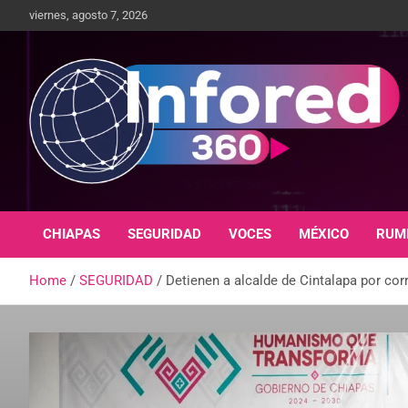
viernes, agosto 7, 2026
Un giro en la información
infored360.mx
CHIAPAS
SEGURIDAD
VOCES
MÉXICO
RUM
Home
SEGURIDAD
Detienen a alcalde de Cintalapa por cor