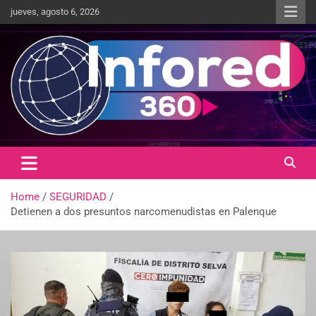
jueves, agosto 6, 2026
Un giro en la información
infored360.mx
Home
SEGURIDAD
Detienen a dos presuntos narcomenudistas en Palenque