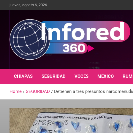
jueves, agosto 6, 2026
Un giro en la información
infored360.mx
CHIAPAS
SEGURIDAD
VOCES
MÉXICO
RUM
Home
SEGURIDAD
Detienen a tres presuntos narcomenudis