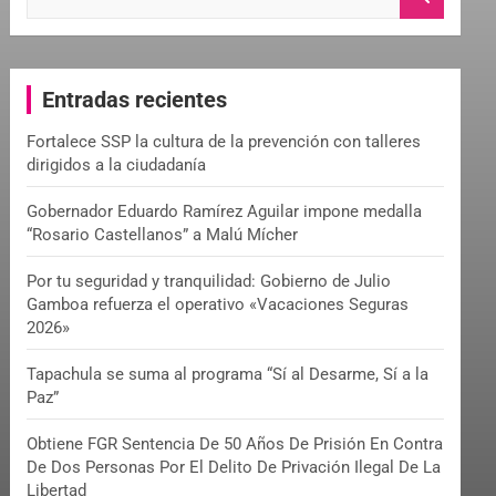
e
a
r
c
Entradas recientes
h
Fortalece SSP la cultura de la prevención con talleres
dirigidos a la ciudadanía
Gobernador Eduardo Ramírez Aguilar impone medalla
“Rosario Castellanos” a Malú Mícher
Por tu seguridad y tranquilidad: Gobierno de Julio
Gamboa refuerza el operativo «Vacaciones Seguras
2026»
Tapachula se suma al programa “Sí al Desarme, Sí a la
Paz”
Obtiene FGR Sentencia De 50 Años De Prisión En Contra
De Dos Personas Por El Delito De Privación Ilegal De La
Libertad