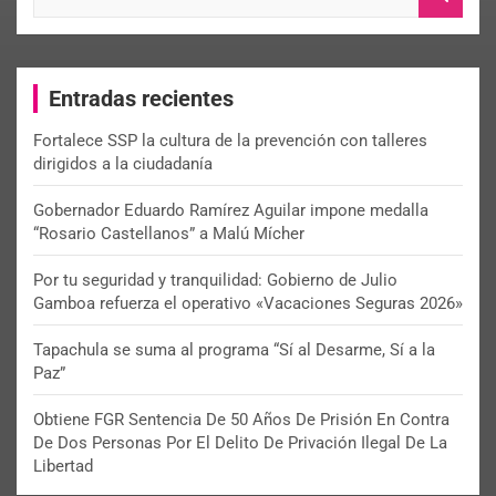
e
a
r
c
Entradas recientes
h
Fortalece SSP la cultura de la prevención con talleres
dirigidos a la ciudadanía
Gobernador Eduardo Ramírez Aguilar impone medalla
“Rosario Castellanos” a Malú Mícher
Por tu seguridad y tranquilidad: Gobierno de Julio
Gamboa refuerza el operativo «Vacaciones Seguras 2026»
Tapachula se suma al programa “Sí al Desarme, Sí a la
Paz”
Obtiene FGR Sentencia De 50 Años De Prisión En Contra
De Dos Personas Por El Delito De Privación Ilegal De La
Libertad