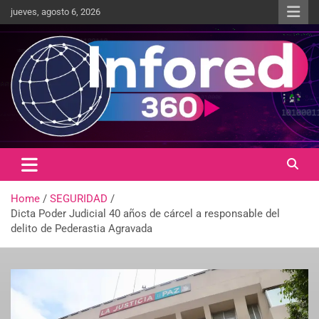
jueves, agosto 6, 2026
Un giro en la información
infored360.mx
Home
SEGURIDAD
Dicta Poder Judicial 40 años de cárcel a responsable del
delito de Pederastia Agravada