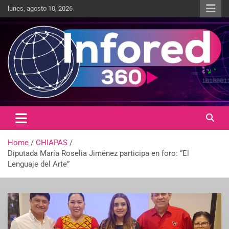
lunes, agosto 10, 2026
Un giro en la información
infored360.mx
Home
CHIAPAS
Diputada María Roselia Jiménez participa en foro: “El
Lenguaje del Arte”