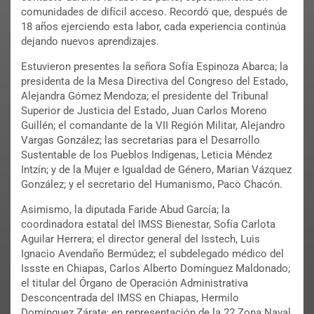
comunidades de difícil acceso. Recordó que, después de
18 años ejerciendo esta labor, cada experiencia continúa
dejando nuevos aprendizajes.
Estuvieron presentes la señora Sofía Espinoza Abarca; la
presidenta de la Mesa Directiva del Congreso del Estado,
Alejandra Gómez Mendoza; el presidente del Tribunal
Superior de Justicia del Estado, Juan Carlos Moreno
Guillén; el comandante de la VII Región Militar, Alejandro
Vargas González; las secretarias para el Desarrollo
Sustentable de los Pueblos Indígenas, Leticia Méndez
Intzín; y de la Mujer e Igualdad de Género, Marian Vázquez
González; y el secretario del Humanismo, Paco Chacón.
Asimismo, la diputada Faride Abud García; la
coordinadora estatal del IMSS Bienestar, Sofía Carlota
Aguilar Herrera; el director general del Isstech, Luis
Ignacio Avendaño Bermúdez; el subdelegado médico del
Issste en Chiapas, Carlos Alberto Domínguez Maldonado;
el titular del Órgano de Operación Administrativa
Desconcentrada del IMSS en Chiapas, Hermilo
Domínguez Zárate; en representación de la 22 Zona Naval,