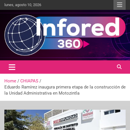
lunes, agosto 10, 2026
Un giro en la información
infored360.mx
Home
CHIAPAS
Eduardo Ramírez inaugura primera etapa de la construcción de
la Unidad Administrativa en Motozintla