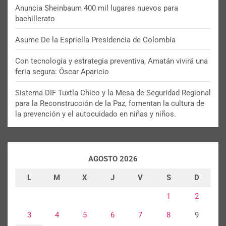
Anuncia Sheinbaum 400 mil lugares nuevos para
bachillerato
Asume De la Espriella Presidencia de Colombia
Con tecnología y estrategia preventiva, Amatán vivirá una
feria segura: Óscar Aparicio
Sistema DIF Tuxtla Chico y la Mesa de Seguridad Regional
para la Reconstrucción de la Paz, fomentan la cultura de
la prevención y el autocuidado en niñas y niños.
AGOSTO 2026
L
M
X
J
V
S
D
1
2
3
4
5
6
7
8
9