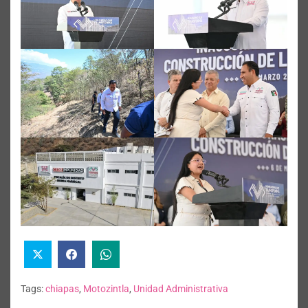
Tags:
chiapas
,
Motozintla
,
Unidad Administrativa