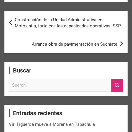
Construcción de la Unidad Administrativa en
Motozintla, fortalece las capacidades operativas: SSP
Arranca obra de pavimentación en Suchiate
Buscar
S
e
a
r
c
Entradas recientes
h
Viri Figueroa mueve a Morena en Tapachula