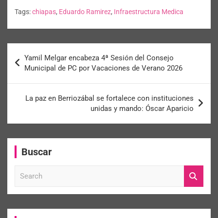
Tags:
chiapas
,
Eduardo Ramirez
,
Infraestructura Medica
Yamil Melgar encabeza 4ª Sesión del Consejo
Municipal de PC por Vacaciones de Verano 2026
La paz en Berriozábal se fortalece con instituciones
unidas y mando: Óscar Aparicio
Buscar
S
e
a
r
c