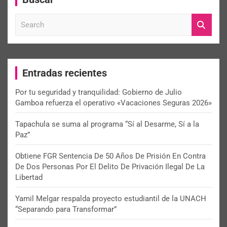
S
e
a
r
c
Entradas recientes
h
Por tu seguridad y tranquilidad: Gobierno de Julio
Gamboa refuerza el operativo «Vacaciones Seguras 2026»
Tapachula se suma al programa “Sí al Desarme, Sí a la
Paz”
Obtiene FGR Sentencia De 50 Años De Prisión En Contra
De Dos Personas Por El Delito De Privación Ilegal De La
Libertad
Yamil Melgar respalda proyecto estudiantil de la UNACH
“Separando para Transformar”