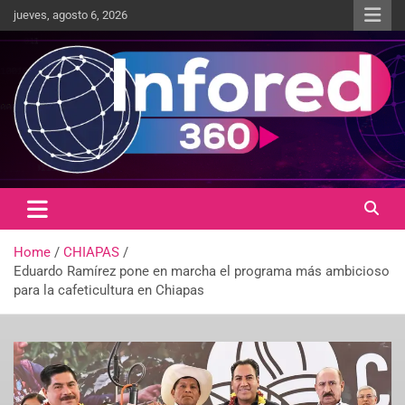
jueves, agosto 6, 2026
Un giro en la información
infored360.mx
Home
CHIAPAS
Eduardo Ramírez pone en marcha el programa más ambicioso
para la cafeticultura en Chiapas