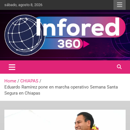
sábado, agosto 8, 2026
Un giro en la información
infored360.mx
Home
CHIAPAS
Eduardo Ramírez pone en marcha operativo Semana Santa
Segura en Chiapas