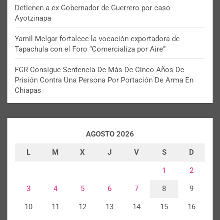
Detienen a ex Gobernador de Guerrero por caso
Ayotzinapa
Yamil Melgar fortalece la vocación exportadora de
Tapachula con el Foro “Comercializa por Aire”
FGR Consigue Sentencia De Más De Cinco Años De
Prisión Contra Una Persona Por Portación De Arma En
Chiapas
AGOSTO 2026
L
M
X
J
V
S
D
1
2
3
4
5
6
7
8
9
10
11
12
13
14
15
16