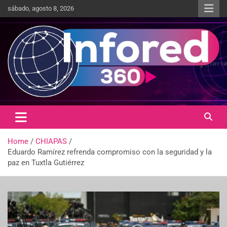
sábado, agosto 8, 2026
Un giro en la información
infored360.mx
Home
CHIAPAS
Eduardo Ramírez refrenda compromiso con la seguridad y la
paz en Tuxtla Gutiérrez