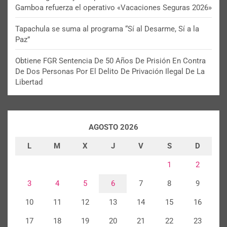
Gamboa refuerza el operativo «Vacaciones Seguras 2026»
Tapachula se suma al programa “Sí al Desarme, Sí a la
Paz”
Obtiene FGR Sentencia De 50 Años De Prisión En Contra
De Dos Personas Por El Delito De Privación Ilegal De La
Libertad
AGOSTO 2026
L
M
X
J
V
S
D
1
2
3
4
5
6
7
8
9
10
11
12
13
14
15
16
17
18
19
20
21
22
23