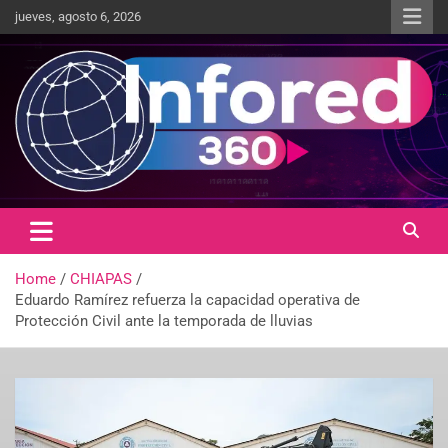
jueves, agosto 6, 2026
Un giro en la información
infored360.mx
Home
CHIAPAS
Eduardo Ramírez refuerza la capacidad operativa de
Protección Civil ante la temporada de lluvias