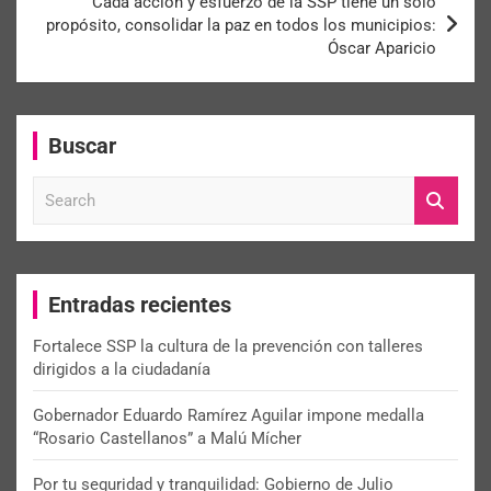
Cada acción y esfuerzo de la SSP tiene un solo
propósito, consolidar la paz en todos los municipios:
Óscar Aparicio
Buscar
S
e
a
r
c
Entradas recientes
h
Fortalece SSP la cultura de la prevención con talleres
dirigidos a la ciudadanía
Gobernador Eduardo Ramírez Aguilar impone medalla
“Rosario Castellanos” a Malú Mícher
Por tu seguridad y tranquilidad: Gobierno de Julio