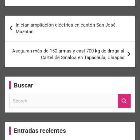
Inician ampliación eléctrica en cantón San José,
Mazatán
Aseguran más de 150 armas y casi 700 kg de droga al
Cartel de Sinaloa en Tapachula, Chiapas
Buscar
S
e
a
r
c
Entradas recientes
h