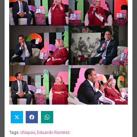
Tags:
chiapas
,
Eduardo Ramirez