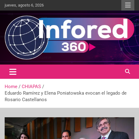
jueves, agosto 6, 2026
Un giro en la información
infored360.mx
Home
CHIAPAS
Eduardo Ramírez y Elena Poniatowska evocan el legado de
Rosario Castellanos