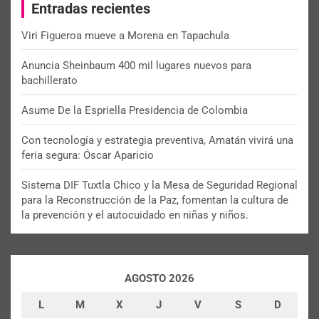
Entradas recientes
h
Viri Figueroa mueve a Morena en Tapachula
Anuncia Sheinbaum 400 mil lugares nuevos para
bachillerato
Asume De la Espriella Presidencia de Colombia
Con tecnología y estrategia preventiva, Amatán vivirá una
feria segura: Óscar Aparicio
Sistema DIF Tuxtla Chico y la Mesa de Seguridad Regional
para la Reconstrucción de la Paz, fomentan la cultura de
la prevención y el autocuidado en niñas y niños.
AGOSTO 2026
L
M
X
J
V
S
D