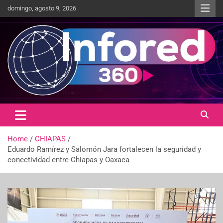
domingo, agosto 9, 2026
Un giro en la información
infored360.mx
Home
CHIAPAS
Eduardo Ramírez y Salomón Jara fortalecen la seguridad y
conectividad entre Chiapas y Oaxaca