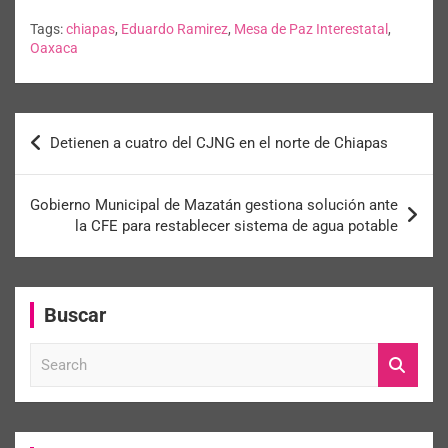
Tags:
chiapas
,
Eduardo Ramirez
,
Mesa de Paz Interestatal
,
Oaxaca
Detienen a cuatro del CJNG en el norte de Chiapas
Gobierno Municipal de Mazatán gestiona solución ante
la CFE para restablecer sistema de agua potable
Buscar
S
e
a
r
c