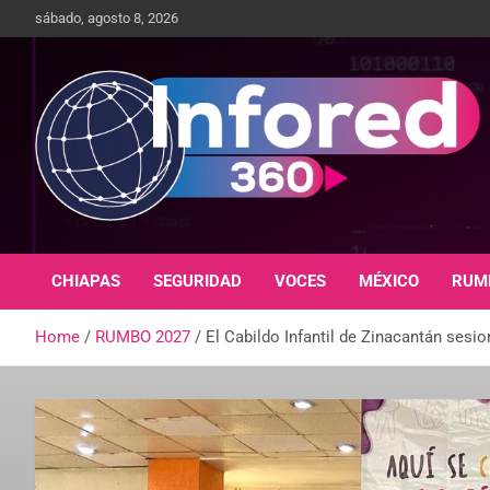
sábado, agosto 8, 2026
Un giro en la información
infored360.mx
CHIAPAS
SEGURIDAD
VOCES
MÉXICO
RUM
Home
RUMBO 2027
El Cabildo Infantil de Zinacantán sesi