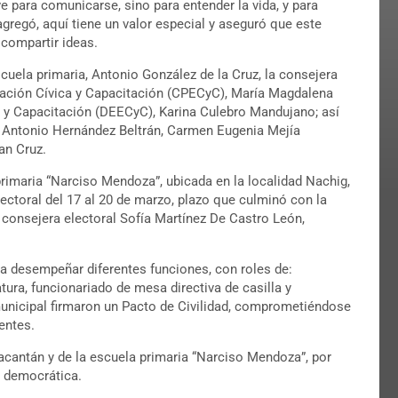
e para comunicarse, sino para entender la vida, y para
agregó, aquí tiene un valor especial y aseguró que este
 compartir ideas.
scuela primaria, Antonio González de la Cruz, la consejera
cación Cívica y Capacitación (CPECyC), María Magdalena
a y Capacitación (DEECyC), Karina Culebro Mandujano; así
n Antonio Hernández Beltrán, Carmen Eugenia Mejía
an Cruz.
primaria “Narciso Mendoza”, ubicada en la localidad Nachig,
lectoral del 17 al 20 de marzo, plazo que culminó con la
 consejera electoral Sofía Martínez De Castro León,
a desempeñar diferentes funciones, con roles de:
tura, funcionariado de mesa directiva de casilla y
municipal firmaron un Pacto de Civilidad, comprometiéndose
entes.
acantán y de la escuela primaria “Narciso Mendoza”, por
a democrática.