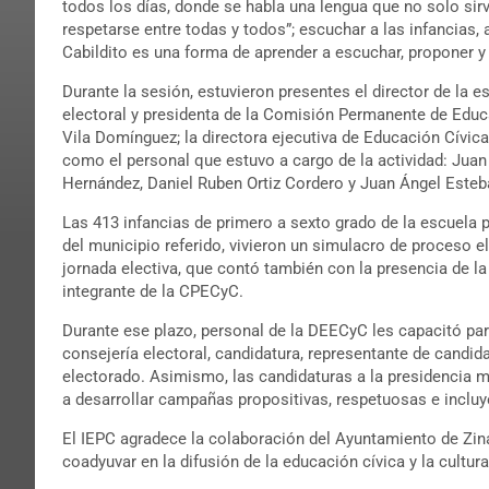
todos los días, donde se habla una lengua que no solo sirv
respetarse entre todas y todos”; escuchar a las infancias, 
Cabildito es una forma de aprender a escuchar, proponer y
Durante la sesión, estuvieron presentes el director de la e
electoral y presidenta de la Comisión Permanente de Edu
Vila Domínguez; la directora ejecutiva de Educación Cívic
como el personal que estuvo a cargo de la actividad: Jua
Hernández, Daniel Ruben Ortiz Cordero y Juan Ángel Esteb
Las 413 infancias de primero a sexto grado de la escuela 
del municipio referido, vivieron un simulacro de proceso e
jornada electiva, que contó también con la presencia de la
integrante de la CPECyC.
Durante ese plazo, personal de la DEECyC les capacitó par
consejería electoral, candidatura, representante de candida
electorado. Asimismo, las candidaturas a la presidencia 
a desarrollar campañas propositivas, respetuosas e incluy
El IEPC agradece la colaboración del Ayuntamiento de Zin
coadyuvar en la difusión de la educación cívica y la cultur