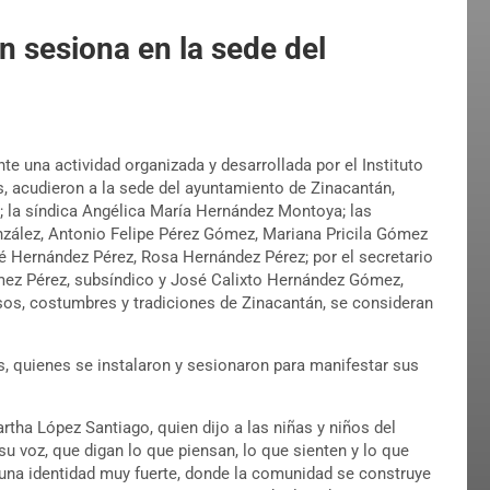
án sesiona en la sede del
nte una actividad organizada y desarrollada por el Instituto
, acudieron a la sede del ayuntamiento de Zinacantán,
z; la síndica Angélica María Hernández Montoya; las
zález, Antonio Felipe Pérez Gómez, Mariana Pricila Gómez
é Hernández Pérez, Rosa Hernández Pérez; por el secretario
ez Pérez, subsíndico y José Calixto Hernández Gómez,
sos, costumbres y tradiciones de Zinacantán, se consideran
s, quienes se instalaron y sesionaron para manifestar sus
rtha López Santiago, quien dijo a las niñas y niños del
su voz, que digan lo que piensan, lo que sienten y lo que
una identidad muy fuerte, donde la comunidad se construye