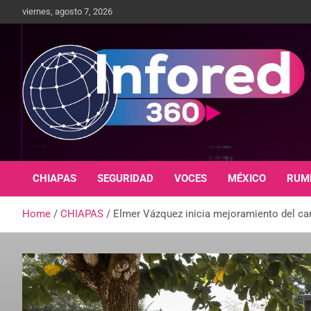
viernes, agosto 7, 2026
Un giro en la información
infored360.mx
CHIAPAS
SEGURIDAD
VOCES
MÉXICO
RUM
Home
CHIAPAS
Elmer Vázquez inicia mejoramiento del cam