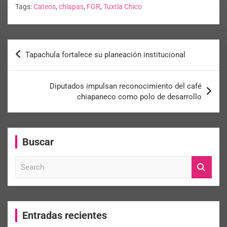
Tags:
Cateos
,
chiapas
,
FGR
,
Tuxtla Chico
Tapachula fortalece su planeación institucional
Diputados impulsan reconocimiento del café
chiapaneco como polo de desarrollo
Buscar
S
e
a
r
c
Entradas recientes
h