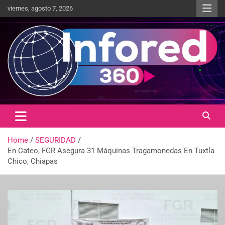
viernes, agosto 7, 2026
Un giro en la información
infored360.mx
Home
SEGURIDAD
En Cateo, FGR Asegura 31 Máquinas Tragamonedas En Tuxtla
Chico, Chiapas