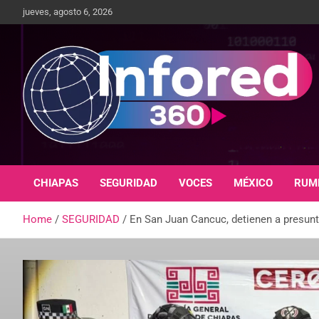
jueves, agosto 6, 2026
Un giro en la información
infored360.mx
CHIAPAS
SEGURIDAD
VOCES
MÉXICO
RUM
Home
SEGURIDAD
En San Juan Cancuc, detienen a presun