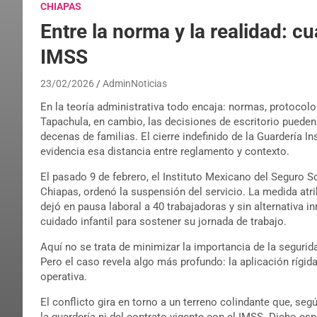
CHIAPAS
Entre la norma y la realidad: cu
IMSS
23/02/2026
AdminNoticias
En la teoría administrativa todo encaja: normas, protocolo
Tapachula, en cambio, las decisiones de escritorio pueden 
decenas de familias. El cierre indefinido de la Guardería I
evidencia esa distancia entre reglamento y contexto.
El pasado 9 de febrero, el Instituto Mexicano del Seguro S
Chiapas, ordenó la suspensión del servicio. La medida atri
dejó en pausa laboral a 40 trabajadoras y sin alternativa
cuidado infantil para sostener su jornada de trabajo.
Aquí no se trata de minimizar la importancia de la segurida
Pero el caso revela algo más profundo: la aplicación rígid
operativa.
El conflicto gira en torno a un terreno colindante que, seg
la guardería ni del contrato vigente con el IMSS. Dicho es