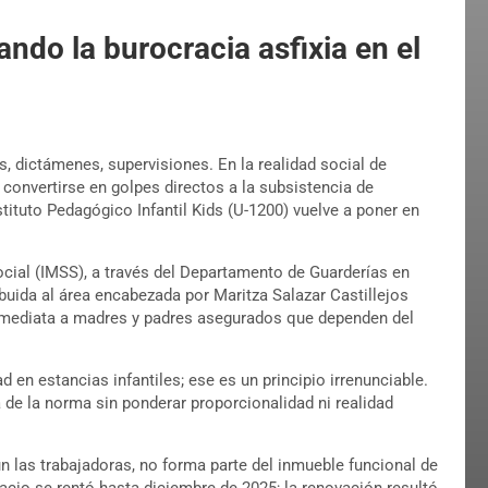
ando la burocracia asfixia en el
s, dictámenes, supervisiones. En la realidad social de
convertirse en golpes directos a la subsistencia de
nstituto Pedagógico Infantil Kids (U-1200) vuelve a poner en
ocial (IMSS), a través del Departamento de Guarderías en
buida al área encabezada por Maritza Salazar Castillejos
 inmediata a madres y padres asegurados que dependen del
d en estancias infantiles; ese es un principio irrenunciable.
a de la norma sin ponderar proporcionalidad ni realidad
ún las trabajadoras, no forma parte del inmueble funcional de
pacio se rentó hasta diciembre de 2025; la renovación resultó