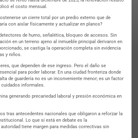
plicó el costo mensual.
sostenerse un cierre total por un predio externo que de
ría con aislar físicamente y actualizar en planos?
etectores de humo, señalética, bloqueo de accesos. Sin
ción en un terreno ajeno al inmueble principal derivaron en
oporcionado, se castiga la operación completa sin evidencia
as y niños.
jeres, que dependen de ese ingreso. Pero el daño se
sencial para poder laborar. En una ciudad fronteriza donde
falta de guardería no es un inconveniente menor; es un factor
n cuidados informales.
mina generando precariedad laboral y presión económica en
s tras antecedentes nacionales que obligaron a reforzar la
stitucional. Lo que sí está en debate es la
la autoridad tiene margen para medidas correctivas sin