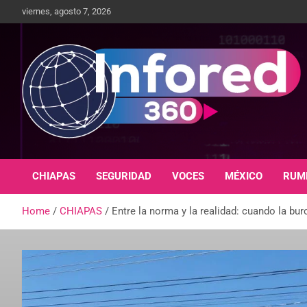
viernes, agosto 7, 2026
Un giro en la información
infored360.mx
CHIAPAS
SEGURIDAD
VOCES
MÉXICO
RUM
Home
CHIAPAS
Entre la norma y la realidad: cuando la bur