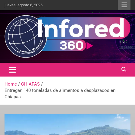
jueves, agosto 6, 2026
Un giro en la información
infored360.mx
Home
CHIAPAS
Entregan 140 toneladas de alimentos a desplazados en
Chiapas