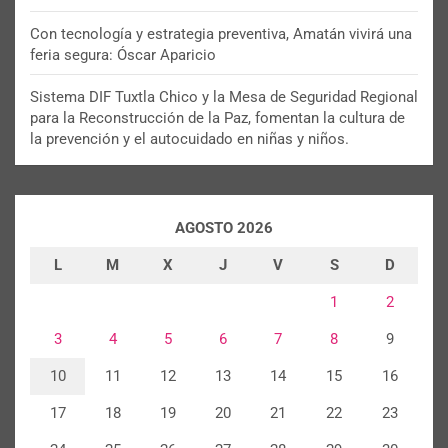
Con tecnología y estrategia preventiva, Amatán vivirá una
feria segura: Óscar Aparicio
Sistema DIF Tuxtla Chico y la Mesa de Seguridad Regional
para la Reconstrucción de la Paz, fomentan la cultura de
la prevención y el autocuidado en niñas y niños.
AGOSTO 2026
L
M
X
J
V
S
D
1
2
3
4
5
6
7
8
9
10
11
12
13
14
15
16
17
18
19
20
21
22
23