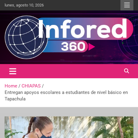
lunes, agosto 10, 2026
Un giro en la información
infored360.mx
Home
CHIAPAS
Entregan apoyos escolares a estudiantes de nivel básico en
Tapachula