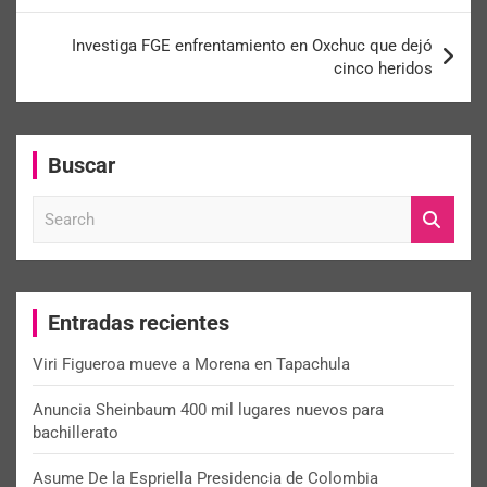
Investiga FGE enfrentamiento en Oxchuc que dejó
cinco heridos
Buscar
S
e
a
r
c
Entradas recientes
h
Viri Figueroa mueve a Morena en Tapachula
Anuncia Sheinbaum 400 mil lugares nuevos para
bachillerato
Asume De la Espriella Presidencia de Colombia