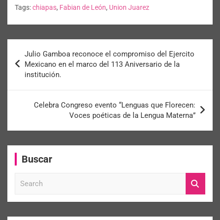
Tags:
chiapas
,
Fabian de León
,
Union Juarez
Julio Gamboa reconoce el compromiso del Ejercito
Mexicano en el marco del 113 Aniversario de la
institución.
Celebra Congreso evento “Lenguas que Florecen:
Voces poéticas de la Lengua Materna”
Buscar
S
e
a
r
c