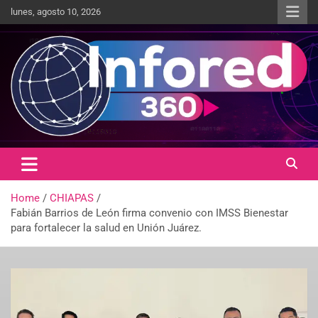
lunes, agosto 10, 2026
Un giro en la información
infored360.mx
Home
CHIAPAS
Fabián Barrios de León firma convenio con IMSS Bienestar
para fortalecer la salud en Unión Juárez.