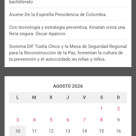
bachillerato
Asume De la Espriella Presidencia de Colombia
Con tecnología y estrategia preventiva, Amatán vivirá una
feria segura: Óscar Aparicio
Sistema DIF Tuxtla Chico y la Mesa de Seguridad Regional
para la Reconstrucción de la Paz, fomentan la cultura de
la prevención y el autocuidado en niñas y niños.
AGOSTO 2026
L
M
X
J
V
S
D
1
2
3
4
5
6
7
8
9
10
11
12
13
14
15
16