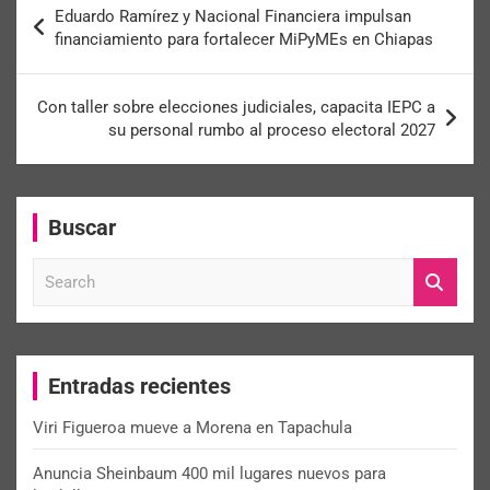
Eduardo Ramírez y Nacional Financiera impulsan
financiamiento para fortalecer MiPyMEs en Chiapas
Con taller sobre elecciones judiciales, capacita IEPC a
su personal rumbo al proceso electoral 2027
Buscar
S
e
a
r
c
Entradas recientes
h
Viri Figueroa mueve a Morena en Tapachula
Anuncia Sheinbaum 400 mil lugares nuevos para