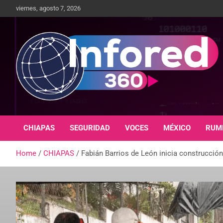
viernes, agosto 7, 2026
Un giro en la información
infored360.mx
CHIAPAS
SEGURIDAD
VOCES
MÉXICO
RUM
Home
CHIAPAS
Fabián Barrios de León inicia construcción