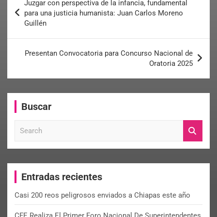
Juzgar con perspectiva de la infancia, fundamental
para una justicia humanista: Juan Carlos Moreno
Guillén
Presentan Convocatoria para Concurso Nacional de
Oratoria 2025
Buscar
S
e
a
r
c
Entradas recientes
h
Casi 200 reos peligrosos enviados a Chiapas este año
CFE Realiza El Primer Foro Nacional De Superintendentes