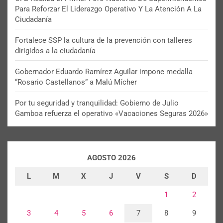
Para Reforzar El Liderazgo Operativo Y La Atención A La
Ciudadanía
Fortalece SSP la cultura de la prevención con talleres
dirigidos a la ciudadanía
Gobernador Eduardo Ramírez Aguilar impone medalla
“Rosario Castellanos” a Malú Mícher
Por tu seguridad y tranquilidad: Gobierno de Julio
Gamboa refuerza el operativo «Vacaciones Seguras 2026»
AGOSTO 2026
L
M
X
J
V
S
D
1
2
3
4
5
6
7
8
9