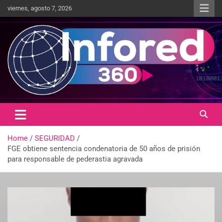
viernes, agosto 7, 2026
Un giro en la información
infored360.mx
Home
SEGURIDAD
FGE obtiene sentencia condenatoria de 50 años de prisión
para responsable de pederastia agravada