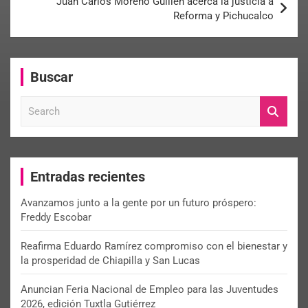
Juan Carlos Moreno Guillén acerca la justicia a
Reforma y Pichucalco
Buscar
S
e
a
r
c
Entradas recientes
h
Avanzamos junto a la gente por un futuro próspero:
Freddy Escobar
Reafirma Eduardo Ramírez compromiso con el bienestar y
la prosperidad de Chiapilla y San Lucas
Anuncian Feria Nacional de Empleo para las Juventudes
2026, edición Tuxtla Gutiérrez