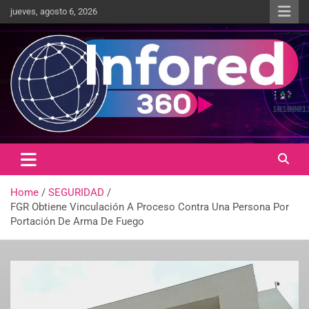
jueves, agosto 6, 2026
Un giro en la información
infored360.mx
Home
SEGURIDAD
FGR Obtiene Vinculación A Proceso Contra Una Persona Por
Portación De Arma De Fuego