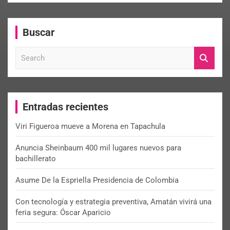
Buscar
S
e
a
r
c
Entradas recientes
h
Viri Figueroa mueve a Morena en Tapachula
Anuncia Sheinbaum 400 mil lugares nuevos para
bachillerato
Asume De la Espriella Presidencia de Colombia
Con tecnología y estrategia preventiva, Amatán vivirá una
feria segura: Óscar Aparicio