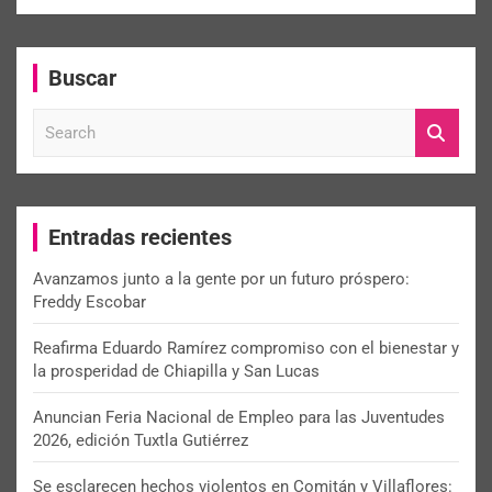
Buscar
S
e
a
r
c
Entradas recientes
h
Avanzamos junto a la gente por un futuro próspero:
Freddy Escobar
Reafirma Eduardo Ramírez compromiso con el bienestar y
la prosperidad de Chiapilla y San Lucas
Anuncian Feria Nacional de Empleo para las Juventudes
2026, edición Tuxtla Gutiérrez
Se esclarecen hechos violentos en Comitán y Villaflores: