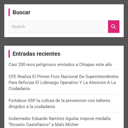
Buscar
S
e
a
r
c
Entradas recientes
h
Casi 200 reos peligrosos enviados a Chiapas este año
CFE Realiza El Primer Foro Nacional De Superintendentes
Para Reforzar El Liderazgo Operativo Y La Atención A La
Ciudadanía
Fortalece SSP la cultura de la prevención con talleres
dirigidos a la ciudadanía
Gobernador Eduardo Ramírez Aguilar impone medalla
“Rosario Castellanos” a Malú Mícher