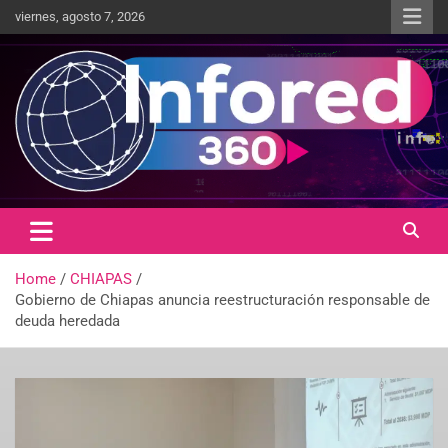
viernes, agosto 7, 2026
Un giro en la información
infored360.mx
Home
CHIAPAS
Gobierno de Chiapas anuncia reestructuración responsable de
deuda heredada