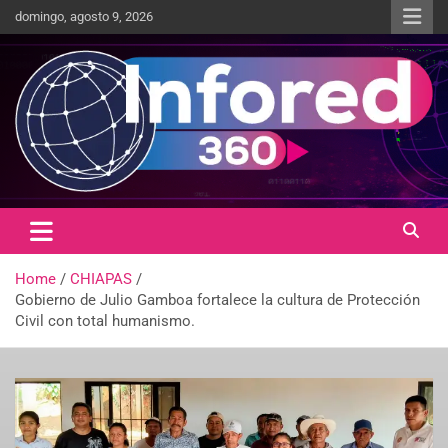
domingo, agosto 9, 2026
Un giro en la información
infored360.mx
Home
CHIAPAS
Gobierno de Julio Gamboa fortalece la cultura de Protección
Civil con total humanismo.