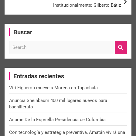
Institucionalmente: Gilberto Bátiz
Buscar
S
e
a
r
c
Entradas recientes
h
Viri Figueroa mueve a Morena en Tapachula
Anuncia Sheinbaum 400 mil lugares nuevos para
bachillerato
Asume De la Espriella Presidencia de Colombia
Con tecnología y estrategia preventiva, Amatán vivirá una