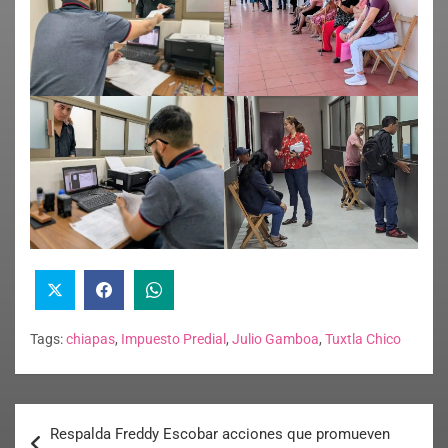
Tags:
chiapas
,
Impuesto Predial
,
Julio Gamboa
,
Tuxtla Chico
Respalda Freddy Escobar acciones que promueven