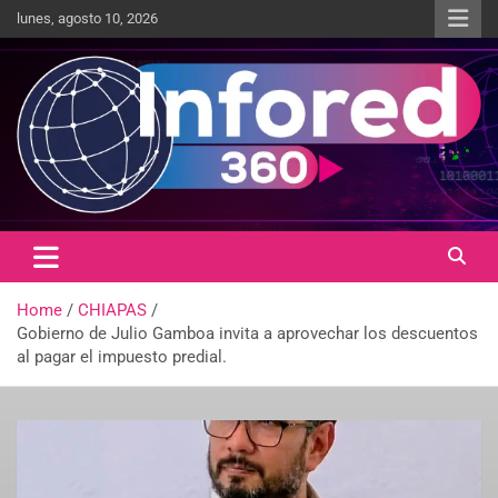
lunes, agosto 10, 2026
Un giro en la información
infored360.mx
Home
CHIAPAS
Gobierno de Julio Gamboa invita a aprovechar los descuentos
al pagar el impuesto predial.