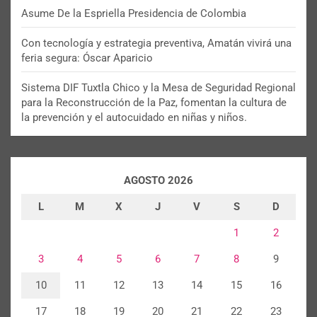
Asume De la Espriella Presidencia de Colombia
Con tecnología y estrategia preventiva, Amatán vivirá una
feria segura: Óscar Aparicio
Sistema DIF Tuxtla Chico y la Mesa de Seguridad Regional
para la Reconstrucción de la Paz, fomentan la cultura de
la prevención y el autocuidado en niñas y niños.
AGOSTO 2026
L
M
X
J
V
S
D
1
2
3
4
5
6
7
8
9
10
11
12
13
14
15
16
17
18
19
20
21
22
23