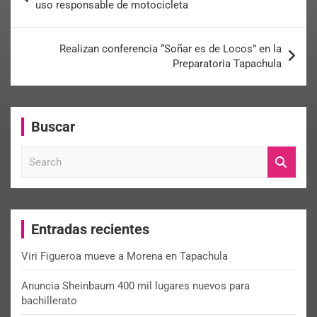
uso responsable de motocicleta
Realizan conferencia “Soñar es de Locos” en la
Preparatoria Tapachula
Buscar
S
e
a
r
c
Entradas recientes
h
Viri Figueroa mueve a Morena en Tapachula
Anuncia Sheinbaum 400 mil lugares nuevos para
bachillerato