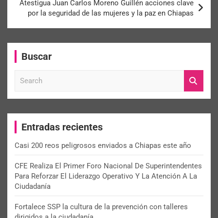
Atestigua Juan Carlos Moreno Guillén acciones clave
por la seguridad de las mujeres y la paz en Chiapas
Buscar
S
e
a
r
c
Entradas recientes
h
Casi 200 reos peligrosos enviados a Chiapas este año
CFE Realiza El Primer Foro Nacional De Superintendentes
Para Reforzar El Liderazgo Operativo Y La Atención A La
Ciudadanía
Fortalece SSP la cultura de la prevención con talleres
dirigidos a la ciudadanía